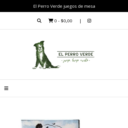
El Perro Verde juegos de mesa
0
-
$0,00