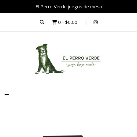
El Perro Verde juegos de mesa
0
-
$0,00