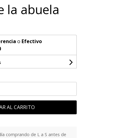
e la abuela
rencia
o
Efectivo
0
s
AR AL CARRITO
día comprando de L a S antes de