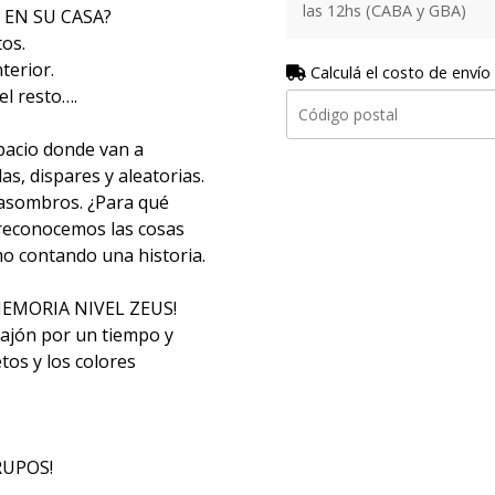
las 12hs (CABA y GBA)
 EN SU CASA?
os.
terior.
Calculá el costo de envío
el resto….
pacio donde van a
s, dispares y aleatorias.
 asombros. ¿Para qué
o reconocemos las cosas
o contando una historia.
MEMORIA NIVEL ZEUS!
cajón por un tiempo y
tos y los colores
RUPOS!