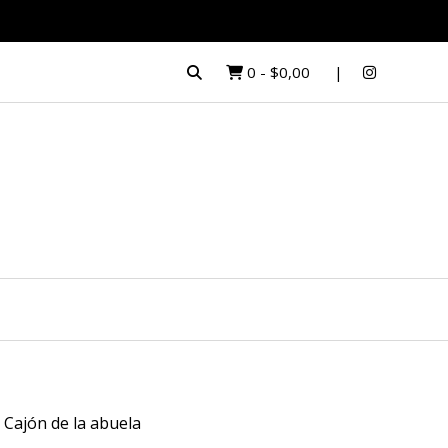
0
-
$0,00
l Cajón de la abuela