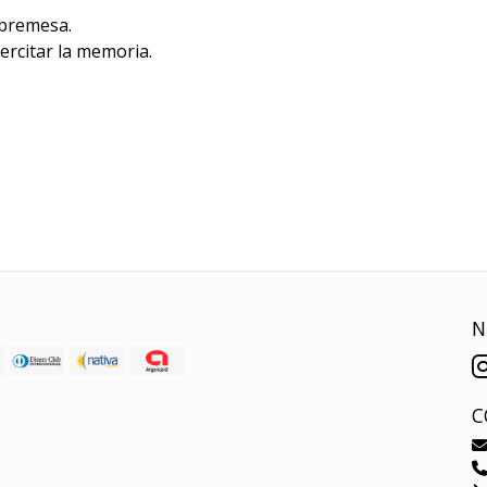
obremesa.
ercitar la memoria.
N
C