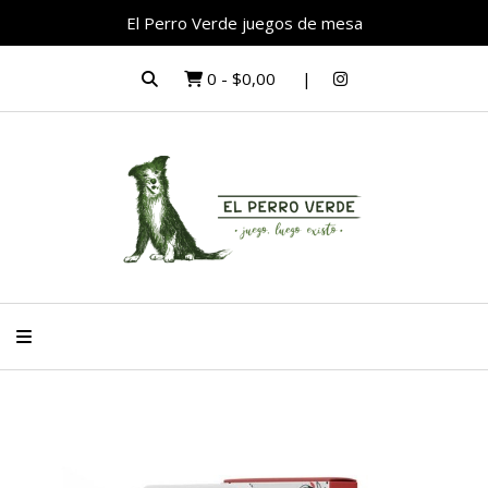
El Perro Verde juegos de mesa
0
-
$0,00