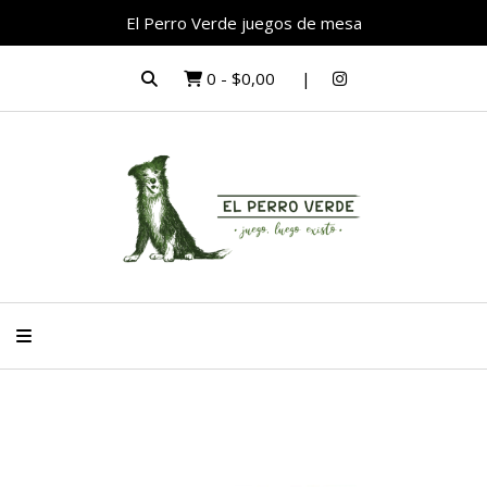
El Perro Verde juegos de mesa
0
-
$0,00