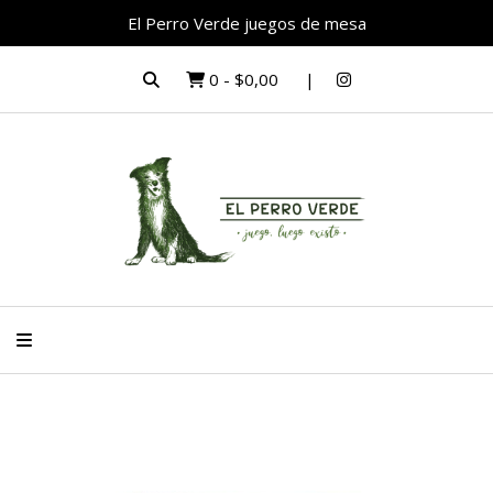
El Perro Verde juegos de mesa
0
-
$0,00