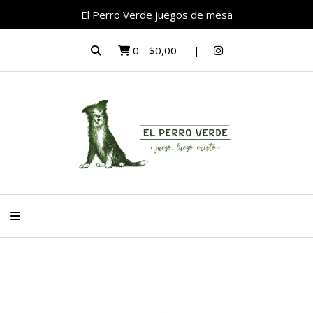
El Perro Verde juegos de mesa
0
-
$0,00