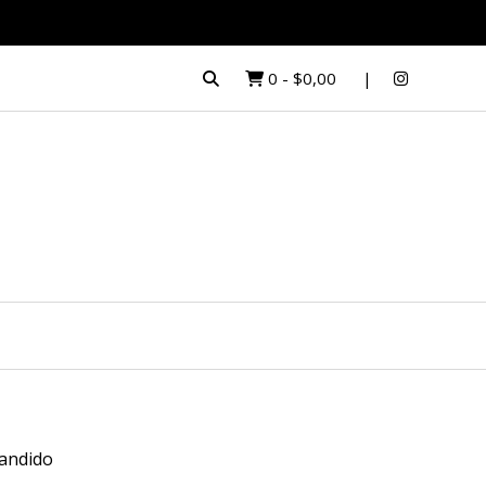
0
-
$0,00
andido