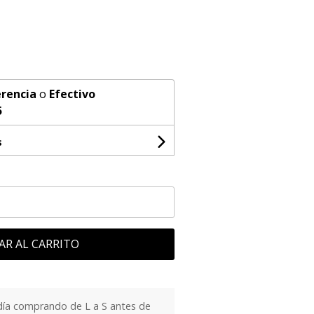
rencia
o
Efectivo
5
s
AR AL CARRITO
día comprando de L a S antes de