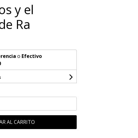
s y el
de Ra
rencia
o
Efectivo
0
s
AR AL CARRITO