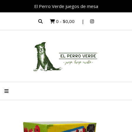
El Perro Verde juegos de mesa
0
-
$0,00