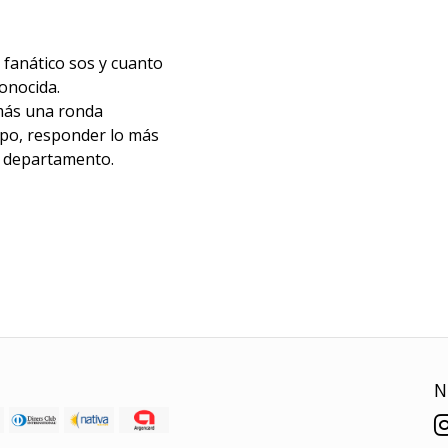
fanático sos y cuanto
onocida.
más una ronda
po, responder lo más
l departamento.
N