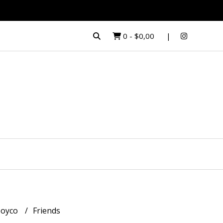
0
-
$0,00
oyco
Friends