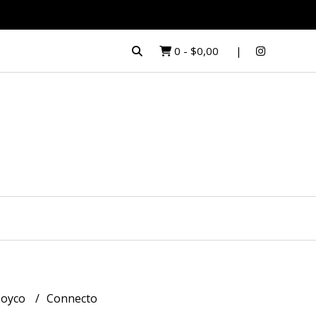
0
-
$0,00
oyco
Connecto