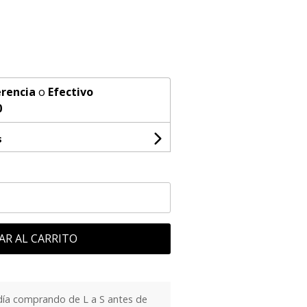
rencia
o
Efectivo
0
s
AR AL CARRITO
día comprando de L a S antes de