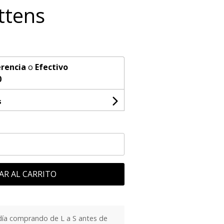
ttens
rencia
o
Efectivo
0
s
AR AL CARRITO
día comprando de L a S antes de