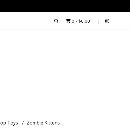
0
-
$0,00
op Toys
Zombie Kittens