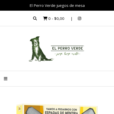
El Perro Verde juegos de mesa
0
-
$0,00