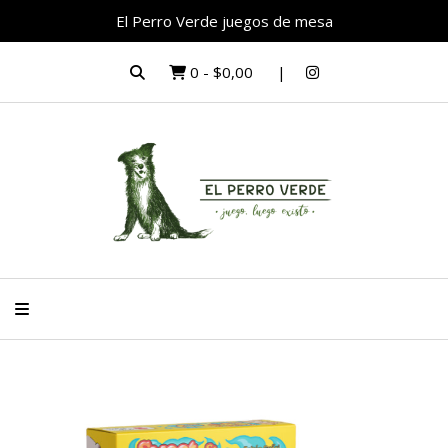
El Perro Verde juegos de mesa
0
-
$0,00