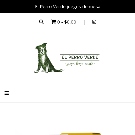
El Perro Verde juegos de mesa
0
-
$0,00