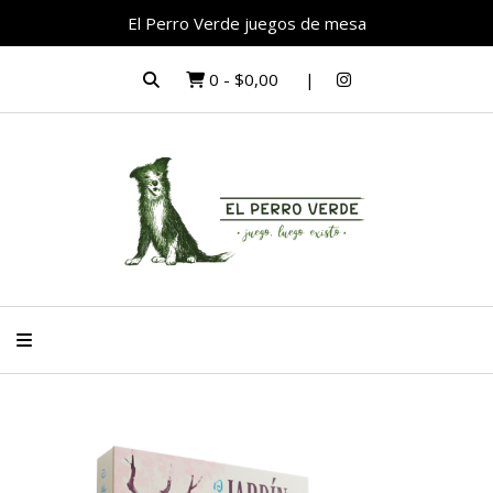
El Perro Verde juegos de mesa
0
-
$0,00