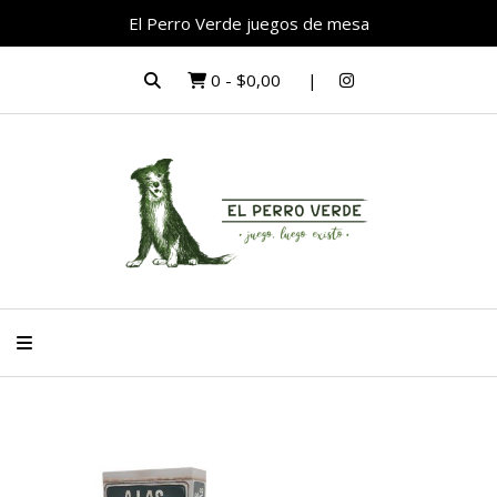
El Perro Verde juegos de mesa
0
-
$0,00