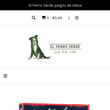
El Perro Verde juegos de mesa
0
-
$0,00