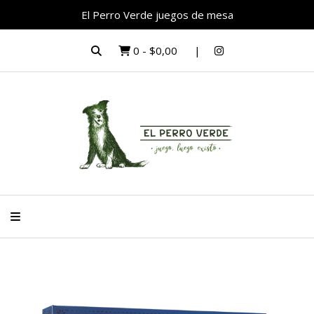
El Perro Verde juegos de mesa
0
-
$0,00