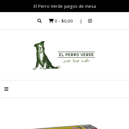
El Perro Verde juegos de mesa
0
-
$0,00