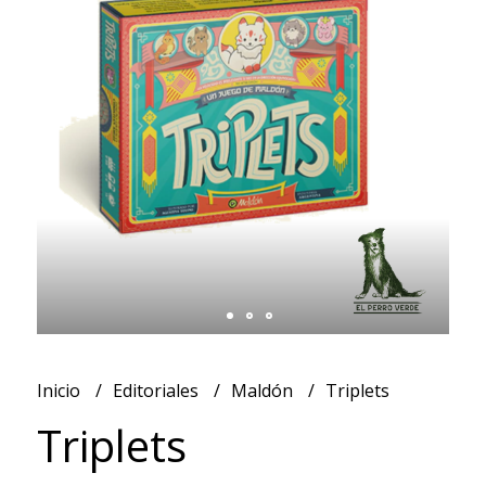
Inicio
Editoriales
Maldón
Triplets
Triplets