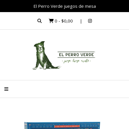
El Perro Verde juegos de mesa
0
-
$0,00