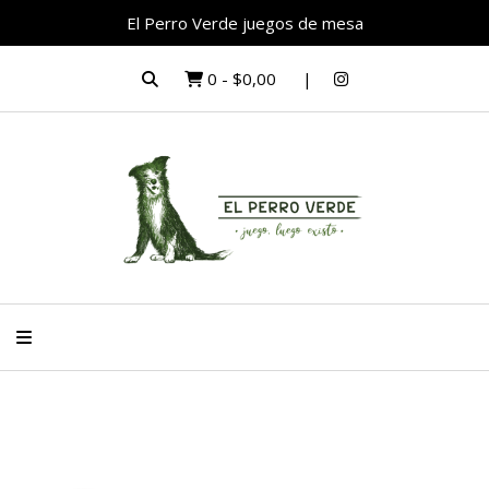
El Perro Verde juegos de mesa
0
-
$0,00