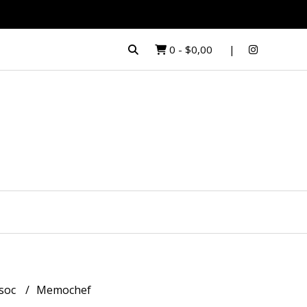
0
-
$0,00
soc
Memochef