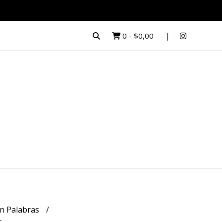
0
-
$0,00
n Palabras
s