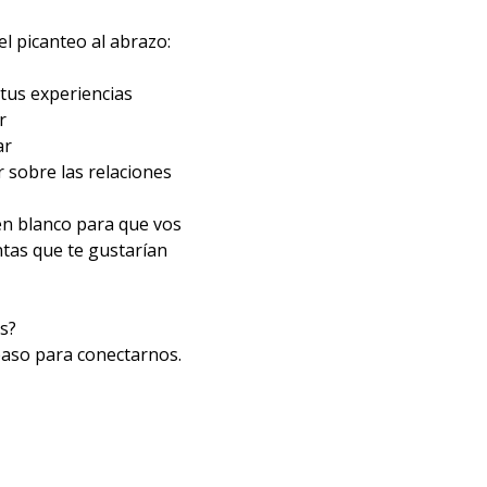
l picanteo al abrazo:
 tus experiencias
r
ar
r sobre las relaciones
en blanco para que vos
tas que te gustarían
s?
paso para conectarnos.