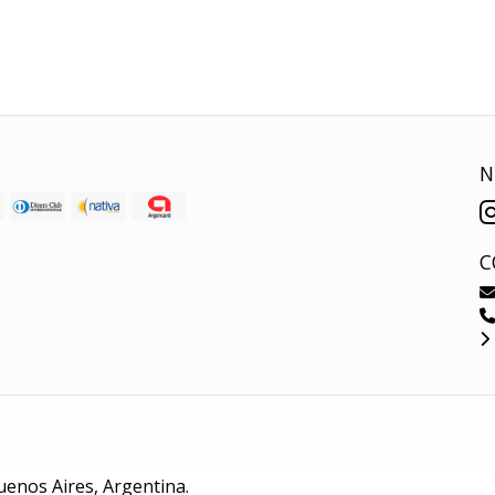
N
C
uenos Aires, Argentina.