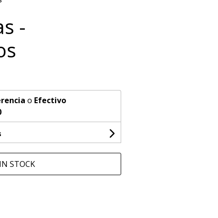
s -
os
rencia
o
Efectivo
0
s
IN STOCK