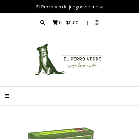
El Perro Verde juegos de mesa
0
-
$0,00