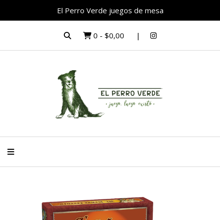
El Perro Verde juegos de mesa
0
-
$0,00