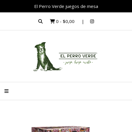
El Perro Verde juegos de mesa
0
-
$0,00