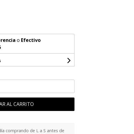
rencia
o
Efectivo
5
s
AR AL CARRITO
día comprando de L a S antes de