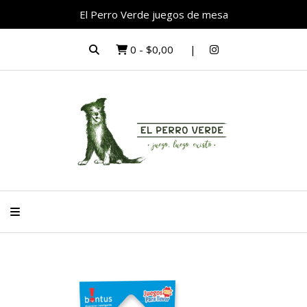
El Perro Verde juegos de mesa
0
-
$0,00