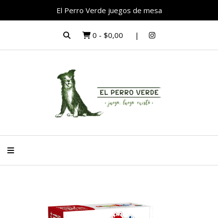
El Perro Verde juegos de mesa
0
-
$0,00