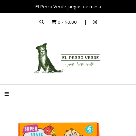
El Perro Verde juegos de mesa
0
-
$0,00