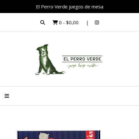
El Perro Verde juegos de mesa
0
-
$0,00