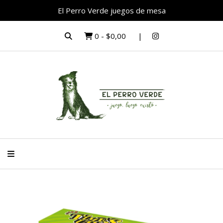
El Perro Verde juegos de mesa
0
-
$0,00