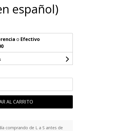
en español)
rencia
o
Efectivo
00
s
AR AL CARRITO
día comprando de L a S antes de