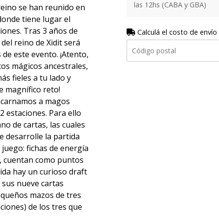
las 12hs (CABA y GBA)
reino se han reunido en
donde tiene lugar el
ciones. Tras 3 años de
Calculá el costo de envío
el reino de Xidit será
 de este evento. ¡Atento,
tos mágicos ancestrales,
ás fieles a tu lado y
e magnífico reto!
encarnamos a magos
2 estaciones. Para ello
o de cartas, las cuales
 desarrolle la partida
 juego: fichas de energía
ás, cuentan como puntos
tida hay un curioso draft
 sus nueve cartas
pequeños mazos de tres
ciones) de los tres que