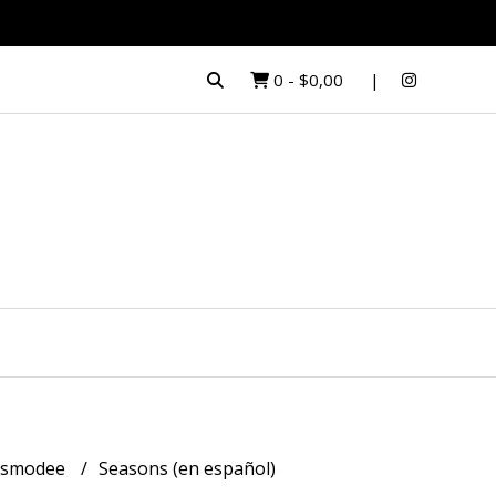
0
-
$0,00
Asmodee
Seasons (en español)