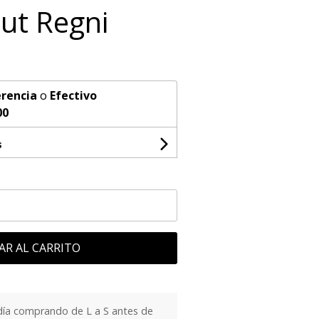
ut Regni
rencia
o
Efectivo
00
s
AR AL CARRITO
día comprando de L a S antes de