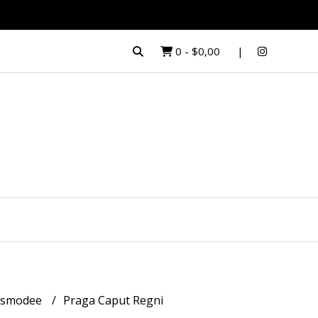
0
-
$0,00
Asmodee
Praga Caput Regni