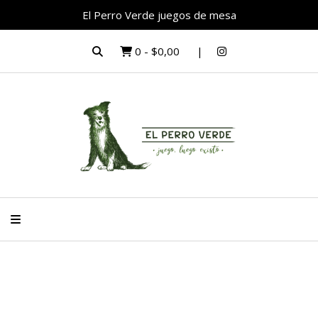
El Perro Verde juegos de mesa
0
-
$0,00