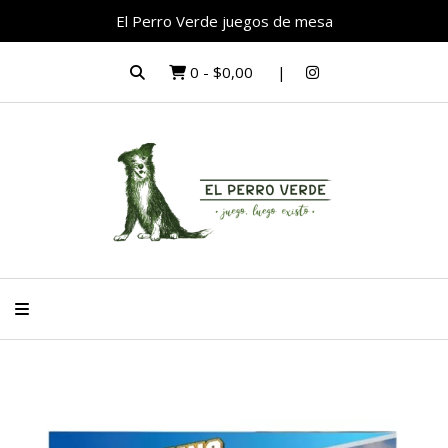
El Perro Verde juegos de mesa
0
-
$0,00