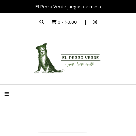
El Perro Verde juegos de mesa
0
-
$0,00