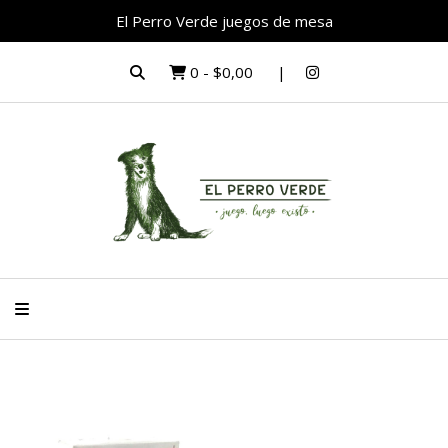
El Perro Verde juegos de mesa
0
-
$0,00