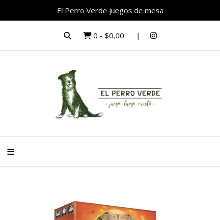
El Perro Verde juegos de mesa
0
-
$0,00