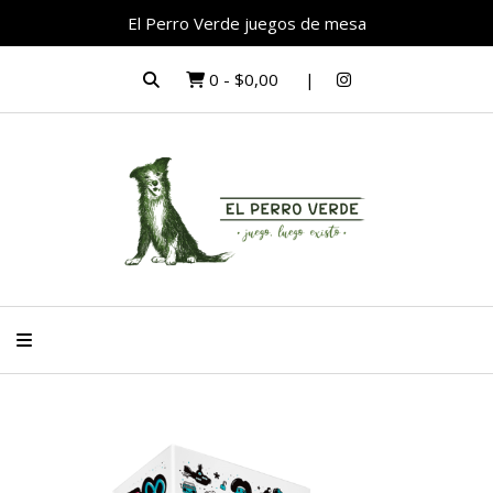
El Perro Verde juegos de mesa
0
-
$0,00