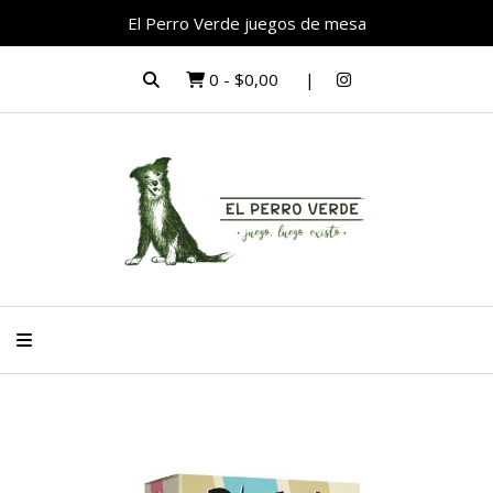
El Perro Verde juegos de mesa
0
-
$0,00