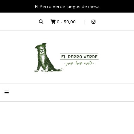
El Perro Verde juegos de mesa
0
-
$0,00