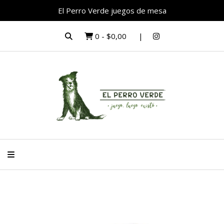
El Perro Verde juegos de mesa
0
-
$0,00