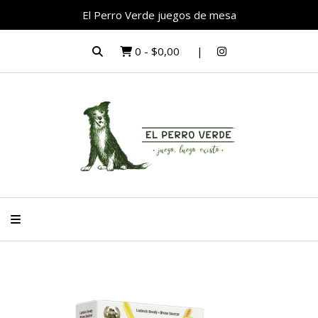
El Perro Verde juegos de mesa
0
-
$0,00