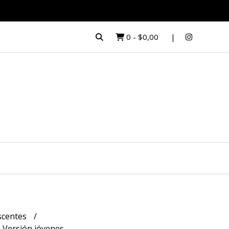
0
-
$0,00
escentes
- Versión jóvenes