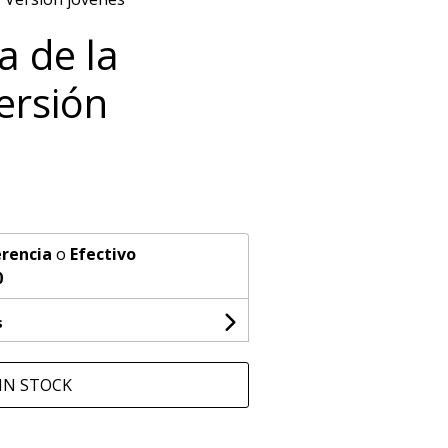
a de la
ersión
rencia
o
Efectivo
0
s
IN STOCK