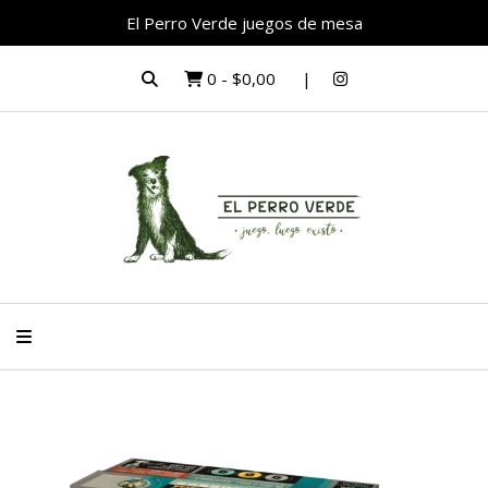
El Perro Verde juegos de mesa
0
-
$0,00