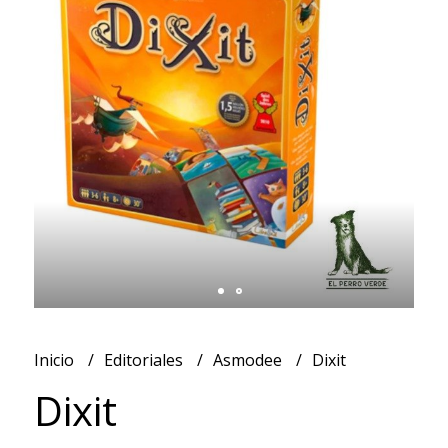
Inicio
Editoriales
Asmodee
Dixit
Dixit