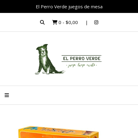
El Perro Verde juegos de mesa
0
-
$0,00