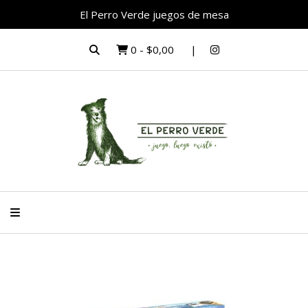
El Perro Verde juegos de mesa
0
-
$0,00